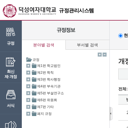
규정관리시스템
규정정보
현
규정
분야별 검색
부서별 검색
개
최신
제·개정
전체:
서식